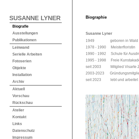
SUSANNE LYNER
Biographie
Biografie
Ausstellungen
Susanne Lyner
Publikationen
1949 geboren in Wald ZH, l
1978 - 1990 Meisterfloristin
Leinwand
1990 - 1992 Schule für Ausdr
Serielle Arbeiten
1995 - 1998 Freie Kunstakad
Fotoserien
seit 2003 Mitglied Visarte Z
Objekte
2003-2023 Gründungsmitglied 
Installation
seit 2023 lebt und arbeitet
Archiv
Aktuell
Vorschau
Rückschau
Atelier
Kontakt
Links
Datenschutz
Impressum