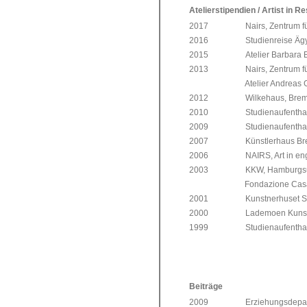
Atelierstipendien / Artist in R
2017 Nairs, Zentrum für 
2016 Studienreise Ägy
2015 Atelier Barbara Böt
2013 Nairs, Zentrum für G
Atelier Andreas Gree
2012 Wilkehaus, Breme
2010 Studienaufenthalt, 
2009 Studienaufenthalt, 
2007 Künstlerhaus Bre
2006 NAIRS, Art in engad
2003 KKW, Hamburgsu
Fondazione Casa Atelie
2001 Kunstnerhuset Svolv
2000 Lademoen Kunstnerv
1999 Studienaufenthalt ,
Beiträge
2009 Erziehungsdepartement