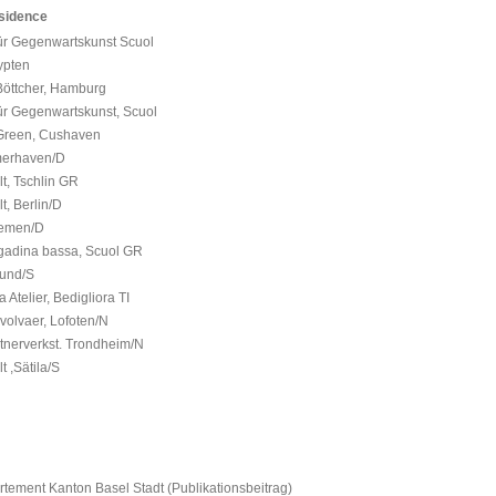
esidence
Gegenwartskunst Scuol
pten
tcher, Hamburg
egenwartskunst, Scuol
n, Cushaven
rhaven/D
Tschlin GR
Berlin/D
men/D
ina bassa, Scuol GR
nd/S
r, Bedigliora TI
aer, Lofoten/N
erkst. Trondheim/N
Sätila/S
 Kanton Basel Stadt (Publikationsbeitrag)